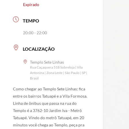
Expirado
TEMPO
20:00 - 22:00
LOCALIZAÇÃO
Templo Sete Linhas
Rua Caçaquera 518 Sobreloja | Vila
Antonina | Zona Leste | São Paulo | SP |
Brasil
Como chegar ao Templo Sete Linhas: fica
entre os bairros Tatuapé e a Vila Formosa.
Linha de ônibus que passa na rua do
Templo é a 3762-10 Jardim Iva - Metrô
Tatuapé. Vindo do metrô Tatuapé, em 20
minutos você chega ao Templo, peça pra