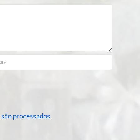
 são processados
.