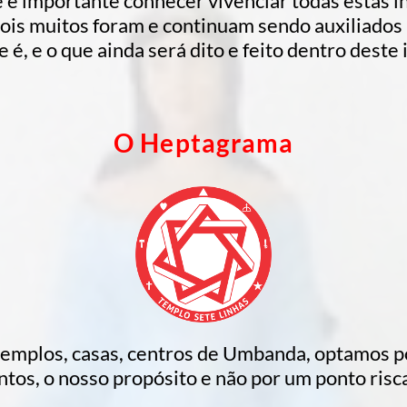
 é importante conhecer vivenciar todas estas 
pois muitos foram e continuam sendo auxiliados
que é, e o que ainda será dito e feito dentro des
O Heptagrama
templos, casas, centros de Umbanda, optamos p
tos, o nosso propósito e não por um ponto risca